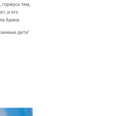
 горжусь тем,
ет, и это
ла Арина.
азенные дети"