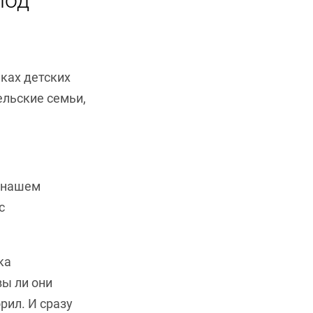
под
иках детских
ельские семьи,
в нашем
с
ка
вы ли они
орил. И сразу