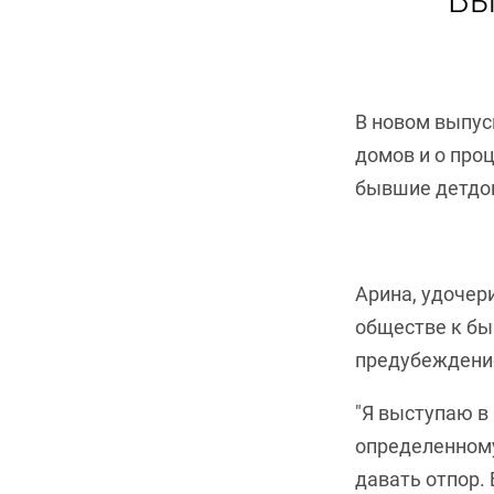
Вы
В новом выпус
домов и о про
бывшие детдом
Арина, удочер
обществе к бы
предубеждени
"Я выступаю в
определенному
давать отпор. 