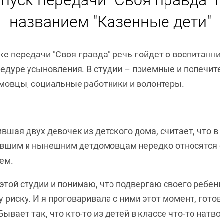
пуск передачи "Своя правда" 
названием "Казенные дети"
ке передачи "Своя правда" речь пойдет о воспитанн
цедуре усыновления. В студии – приемные и попечит
овцы, социальные работники и волонтеры.
ившая двух девочек из детского дома, считает, что 
вшим и нынешним детдомовцам нередко относятся 
ем.
 этой студии и понимаю, что подвергаю своего ребен
 риску. И я проговаривала с ними этот момент, гото
Бывает так, что кто-то из детей в классе что-то натв